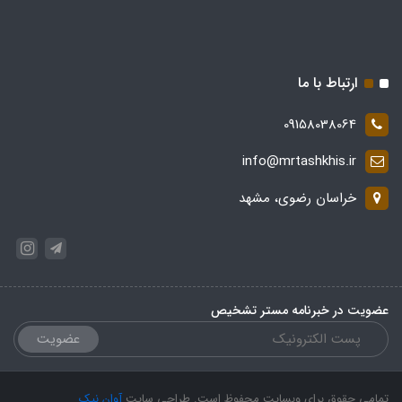
ارتباط با ما
09158038064
info@mrtashkhis.ir
خراسان رضوی، مشهد
عضویت در خبرنامه مستر تشخیص
عضویت
تمامی حقوق برای وبسایت محفوظ است. طراحی سایت
آوان نیک