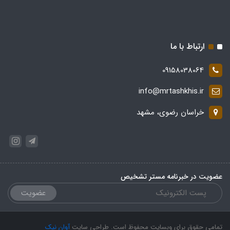
ارتباط با ما
09158038064
info@mrtashkhis.ir
خراسان رضوی، مشهد
عضویت در خبرنامه مستر تشخیص
عضویت
تمامی حقوق برای وبسایت محفوظ است. طراحی سایت
آوان نیک