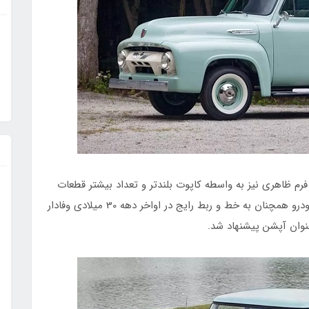
فورد از F1 به F100 تغییر یافته و فرم ظاهری نیز به واسطه کاپوت بلندتر و تعداد بیشتر قطعات
بدنه نسبت به نسل قبل تغییر کرد. البته طراحی این خودرو همچنان به خط و ربط رایج در اواخر دهه 30 میلادی وفادار
نوان آپشن پیشنهاد شد.