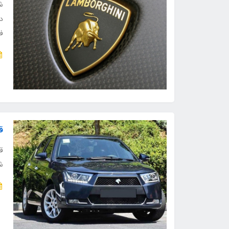
دل
ف
قیم
ق
ش