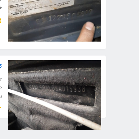
ف
ک
چر
در
ی