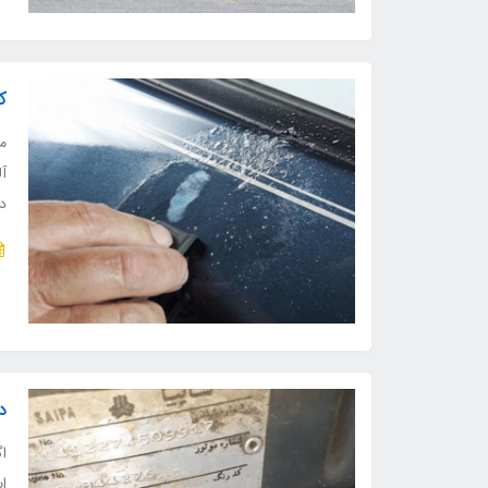
ک
مع
آ
دا
د
اگ
ای