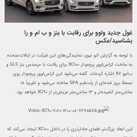
غول جدید ولوو برای رقابت با بنز و ب ام و را
بشناسید/عکس
با توجه به گزارش اتو نیوز، نمایندگی‌های این شرکت در ایالات‌متحده
به ساخت کراس‌اوور پرچم‌دار XC100 برای رقابت با مرسدس بنز GLS و
ب‌ام‌و X7 اشاره کرده‌اند. گفته می‌شود این کراس‌اوور پرچم‌دار روی
نسخهٔ بروز شده‌ای از پلت‌فرم SPA ساخته می‌شود و تقریباً 18
سانتی‌متر کشیده‌تر و 13 سانتی‌متر عریض‌تر از XC90 خواهد بود.
این ابعاد بزرگ‌تر، فضای جادارتری را در داخل XC100 ایجاد می‌کند که