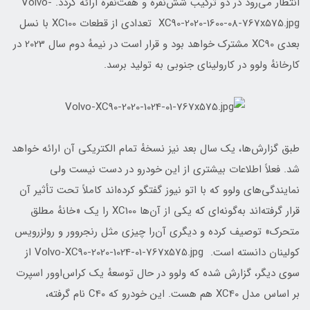
انتظار می‌رود در دو ترکیب شش‌نفره و هفت‌نفره ارائه گردد. Volvo-
XC90-2020-1600-08-767x575.jpg تعدادی از قطعات XC100 با نسل
بعدی XC90 مشترک خواهد بود و قرار است در نیمهٔ دوم سال 2023 در
کارخانهٔ ولوو در کارولینای جنوبی به تولید برسد.
طبق گزارش‌ها، یک سال بعد نیز نسخهٔ تمام الکتریکی آن ارائه خواهد
شد. فعلاً اطلاعات بیشتری از این خودرو در دست نیست ولی
نمایندگی‌های ولوو که با اتو نیوز گفتگو کرده‌اند کاملاً تحت تأثیر آن
قرار گرفته‌اند به‌گونه‌ای که یکی از آن‌ها XC100 را یک «خانهٔ مطلق
متحرک» توصیف کرده و دیگری آن‌را چیزی مثل رنجروور و رولزرویس
کولینان دانسته است. Volvo-XC90-2020-1024-01-767x575.jpg از
سوی دیگر، گزارش شده که ولوو در حال توسعهٔ یک کراس‌اوور اسپرت
بر اساس مدل XC40 هم هست. این خودرو که C40 نام گرفته،