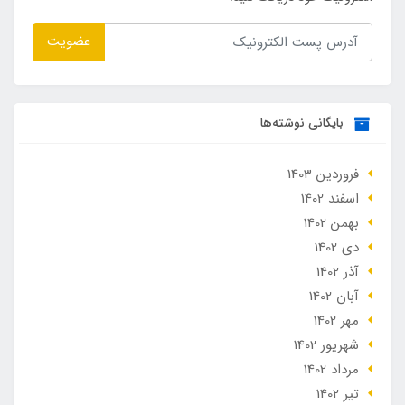
عضویت
بایگانی نوشته‌ها
فروردین 1403
اسفند 1402
بهمن 1402
دی 1402
آذر 1402
آبان 1402
مهر 1402
شهریور 1402
مرداد 1402
تير 1402