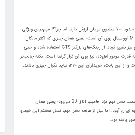
طبق ادعای مالک خودرو، کیت قرار گرفته روی این 320، حدود 700 میلیون تومان ارزش دارد. اما چرا؟! مهم‌ترین ویژگی
این 320 که کاور مات روی آن کشیده شده، نصب کیت M اورجینال روی آن است؛ یعنی همان چیزی که اکثر مالکان
320 حسرتش را می‌خورند. ضمن اینکه جلوپنجره خودرو نیز تغییر کرده، از رینگ‌های بزرگتر GTS استفاده شده و حتی
موت کنترل که حدود 23 اسب بخار به قدرت موتور افزوده، نیز روی آن قرار گرفته است. نکته جالب‌تر
یداران این 320، نباید نگران چیزی باشند.
وقتی از مزدا 323 نام می‌بریم، ناخودآگاه ذهن‌مان به سمت نسل نهم مزدا فامیلیا اتاق BJ می‌رود؛ یعنی همان
ن موتور آنرا در اواخر دهه 70 شمسی به ایران آورد. اما قبل از عرضه نسل نهم، نسل هشتم این خودرو