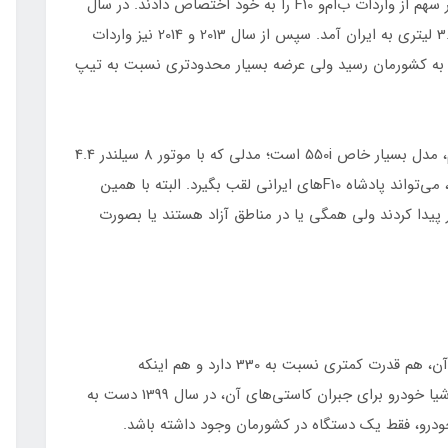
سیلندر 2.5 لیتری داشتند و در فاصله 2010 تا 2011، بیشتر سهم از واردات ب‌ام‌و F10 را به خود اختصاص دادند. در سال
2012، تعداد محدودی از تیپ 535i با موتور 6 سیلندر 3.0 لیتری به ایران آمد. سپس از سال 2013 و 2014 نیز واردات
 البته 520i نیز به موازات آن به کشورمان رسید ولی عرضه بسیار محدودتری نسبت به تیپ
اما چیزی که در خانواده ب‌ام‌و F10 تاکنون کمتر دیده‌ایم، مدل‌ بسیار خاص 550i است؛ مدلی که با موتور 8 سیلندر 4.4
لیتری توربو و با بیش از 400 اسب‌بخار و 600 نیوتن‌متر، می‌تواند پادشاه F10های ایرانی لقب بگیرد. البته با همین
 نیز در کشورمان حضور پیدا کردند ولی همگی یا در مناطق آزاد هستند یا بصورت
طرفداران سری3 اتاق F30 خوب می‌دانند که تیپ 320 آن، هم قدرت کمتری نسبت به 330 دارد و هم اینکه
آپشن‌هایش از 330 بسیار کمتر و ساده‌تر است. ولی پرشیا خودرو برای جبران کاستی‌های آن، در سال 1399 دست به