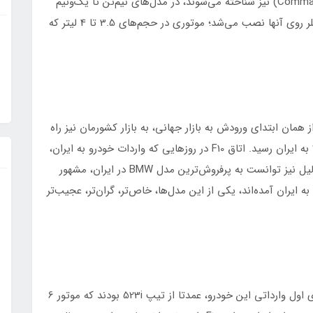
دوج سری دبلیو.سی که گاها با لقب کامند کار (Command car) نیز شناخته می‌شوند، در مدل‌های نیم‌تن تا یک‌ونیم
تن تولید شده بودند و عمدتا نیز موتور 6 سیلندر کرایسلر روی آنها نصب می‌شد؛ موتوری در حجم‌های 3.5 تا 4 لیتر که
ن نسل ب‌ام‌و سری 5 سدان، یا همان اتاق F10، از همان ابتدای ورودش به بازار جهانی، به بازار کشورمان نیز راه
یافت طوری که اولین محموله وارداتی آن، در سال 2010 به ایران رسید. اتاق F10 در روزهایی که واردات خودرو به ایران،
در روزهای اوجش بود، به کشورمان رسید و به همین دلیل نیز توانست به پرفروش‌ترین مدل BMW در ایران، مشهور
شود. اما در میان همه مدل‌های مختلفی که از اتاق F10 به ایران آمده‌اند، یکی از این مدل‌ها، خاص‌تر، گران‌تر، عجیب‌تر
عرضه ب‌ام‌و F10 تا سال 2016 در ایران ادامه داشت. سری اول وارداتی این خودرو، عمدتا از تیپ 523i بودند که موتور 6