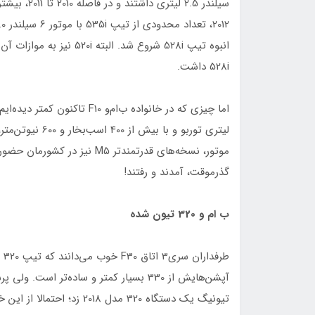
انبوه تیپ 528i شروع شد.
528i داشت.
موتور، نسخه‌های قدرتمندتر M5
گذرموقت، آمدند و رفتند!
ب ام و 320 تیون شده
تیونیگ یک دستگاه 320 مدل 2018 زد؛ احتمالا از این خودرو، فقط یک دستگاه در کشورمان وجود داشته باشد.