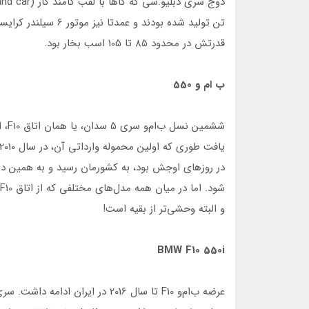
قدرتش در محدود 85 تا 105 اسب بخار بود.
ب ام و 550
ششمی
و البته وحشی‌تر از بقیه است!
BMW F10 550i