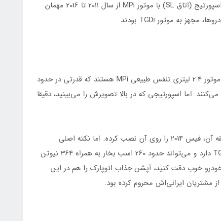
علاقه‌مندان خودروهای کیا بهتر می‌دانند که نسل سوم اسپورتیج (اتاق SL) با موتور MPi از سال 2011 تا 2016 مهمان
جهز به موتور TGDi بودند.
تقریبا 99% اسپورتیج‌های اتاق SL بازار ایران، مجهز به موتور 2.4 لیتری تنفس طبیعی MPi هستند که قدرتی در حدود
معادل 227 نیوتن متر تولید می‌کنند. اما اسپورتیجی که در بالا تصویرش را می‌بینید، دقیقا
این اسپورتیج مدل 2012 است که البته مالک خوش‌سلیقه آن، فیس 2014 را روی آن نصب کرده. اما نکته اصلی
اینجاست که این خودرو، موتور توربوشارژ 2.0 لیتری TGDi دارد و می‌تواند حدود 260 اسب بخار به همراه 364 نیوتن
ین خودرو خوب دقت کنید، آپشن جذاب اتوپارک را هم در این
ز مشتریان ایرانی‌اش محروم کرده بود.