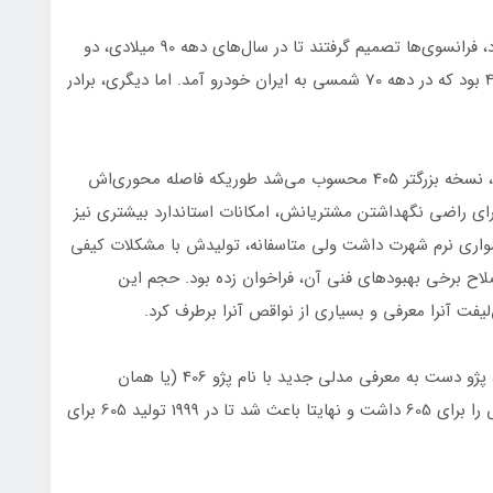
با محبوبیتی که پژو 505 در دهه 80 میلادی بدست آورد، فرانسوی‌ها تصمیم گرفتند تا در سال‌های دهه 90 میلادی، دو
محصول جدید را جایگزین آن کنند. یکی از آنها پژو 405 بود که در دهه 70 شمسی به ایران خودرو آمد. اما دیگری، برادر
پژو 605 در سال 1989 پا به بازار اروپا گذاشت و در واقع، نسخه بزرگتر 405 محسوب می‌شد طوریکه فاصله محوری‌اش
40 بود. ضمن اینکه پژو برای راضی نگهداشتن مشتریانش، امکانات استاندارد بیشتری نیز
6 به هندلینگ عالی و سواری نرم شهرت داشت ولی متاسفانه، تولیدش با مشکلات کیفی
صلاح برخی بهبودهای فنی آن، فراخوان زده بود. حجم این
اما در همان سالی که 605 فیس‌لیفت به بازار آمده بود، پژو دست به معرفی مدلی جدید با نام پژو 406 (یا همان
پدربزرگ پرشیای خودمان!) زد؛ مدلی که حکم تیر خلاص را برای 605 داشت و نهایتا باعث شد تا در 1999 تولید 605 برای