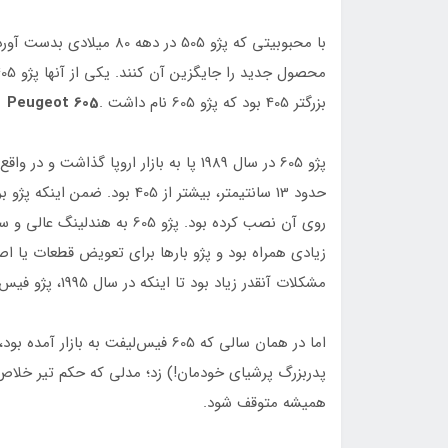
بزرگتر 405 بود که پژو 605 نام داشت .
Peugeot 605
حدود 13 سانتیمتر، بیشتر از 5
روی آن نصب کرده بود. پژو 05
زیادی همراه بود و پژو بارها برای تعویض قطعات یا ا
مشکلات آنقدر زیاد بود تا اینکه در سال 1995، پژو فیس‌لیفت آنرا معرفی و بسیاری از نواقص آنرا برطرف کرد.
همیشه متوقف شود.