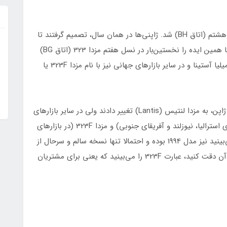
مزدا 323 یا همان مزدا فامیلیا، در سال 1994 وارد نسل هشتم (اتاق BH) شد. ژاپنی‌ها در همان سال، تصمیم گرفتند تا
یکبار دیگر، نسخه فست‌بک مزدا 323 را هم بسازند. آنها همین ایده را نخستین‌بار در نسل هفتم مزدا 323 (اتاق BG)
پیاده‌سازی کرده بودند و در بازار ژاپن آنرا با نام مزدا فامیلیا آستینا و در سایر بازارهای جهانی نیز با نام مزدا 323F یا
ولی در نسل هشتم، آنها نام این فست‌بک را برای بازار ژاپن، به مزدا لنتیس (Lantis) تغییر دادند ولی در سایر بازارهای
جهانی، همچنان با نام‌های مزدا 323 آستینا (در بازارهای استرالیا، نیوزلند و آفریقای جنوبی) و مزدا 323F (در بازارهای
اروپا) عرضه کردند. خودروی سفید رنگی که در اینجا می‌بینید نیز مدل 1994 بوده و احتمالا تنها نسخه سالم و سرحال از
مزدا لنتیس در کشورمان است. البته اگر به نمای عقبی آن دقت کنید، عبارت 323F را می‌بینید که یعنی برای مشتریان