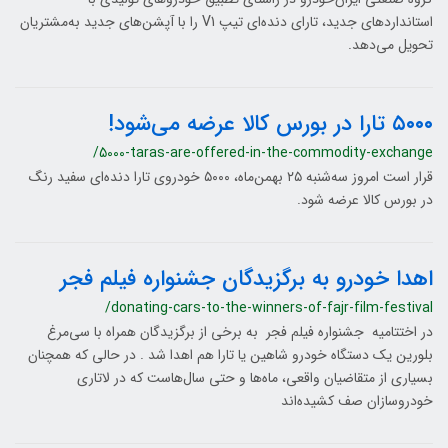
استانداردهای جدید، تارای دنده‌ای تیپ V1 را با آپشن‌های جدید به‌مشتریان
تحویل می‌دهد.
۵۰۰۰ تارا در بورس کالا عرضه می‌شود!
/5000-taras-are-offered-in-the-commodity-exchange
قرار است امروز سه‌شنبه ۲۵ بهمن‌ماه، ۵۰۰۰ خودروی تارا دنده‌ای سفید رنگ
در بورس کالا عرضه شود.
اهدا خودرو به برگزیدگان جشنواره فیلم فجر
/donating-cars-to-the-winners-of-fajr-film-festival
در اختتامیه جشنواره فیلم فجر به برخی از برگزیدگان همراه با سی‌مرغ
بلورین یک دستگاه خودرو شاهین یا تارا هم اهدا شد . در حالی که همچنان
بسیاری از متقاضیان واقعی، ماه‌ها و حتی سال‌هاست که در لاتاری
خودروسازان صف کشیده‌اند