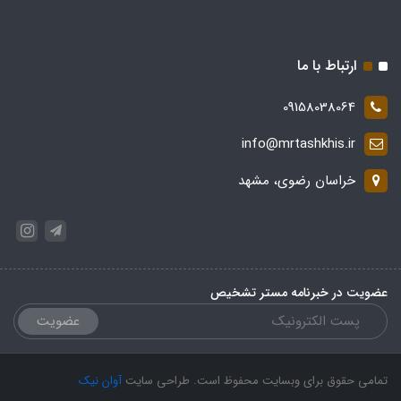
ارتباط با ما
09158038064
info@mrtashkhis.ir
خراسان رضوی، مشهد
عضویت در خبرنامه مستر تشخیص
عضویت
تمامی حقوق برای وبسایت محفوظ است. طراحی سایت
آوان نیک