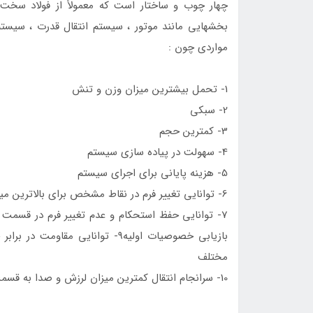
چهار چوب و ساختار است که معمولاً از فولاد سخت
بخشهايى مانند موتور ، سيستم انتقال قدرت ، سیستم
مواردى چون :
1- تحمل بيشترين ميزان وزن و تنش
2- سبکى
3- کمترين حجم
4- سهولت در پیاده سازی سیستم
5- هزينه پايانى براى اجراى سيستم
6- توانايى تغيير فرم در نقاط مشخص براى بالاترين ميزان جذب ضربه
بازيابى خصوصيات اوليه9- توانایی 
مختلف
10- سرانجام انتقال کمترين ميزان لرزش و صدا به قسمت هاى درونى اتاق از خصوصيات يک شاسى خوب هستند.