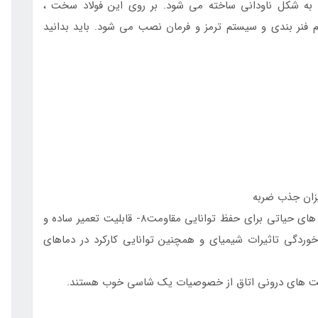
 به شکل ناودانى ساخته مى شود. بر روى اين فولاد سخت ،
 فنر بندی و سیستم ترمز و فرمان نصب مى شود. بايد بدانيد
7- توانايى حفظ استحکام و عدم تغيير فرم در قسمت هاى حياتى براى حفظ توانايى مقاومت8- قابليت تعمير ساده و
مقاومت در برابر خوردگی تاثیرات شیمیای و همچنین توانایی کارکرد در دماهای