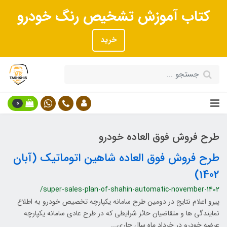
کتاب آموزش تشخیص رنگ خودرو
خرید
0
طرح فروش فوق العاده خودرو
طرح فروش فوق العاده شاهین اتوماتیک (آبان
1402)
/super-sales-plan-of-shahin-automatic-november-1402
پیرو اعلام نتايج در دومین طرح سامانه يكپارچه تخصیص خودرو به اطلاع
نمايندگی ها و متقاضیان حائز شرايطی که در طرح عادي سامانه يكپارچه
عرضه خودرو در خرداد ماه سال جاري...