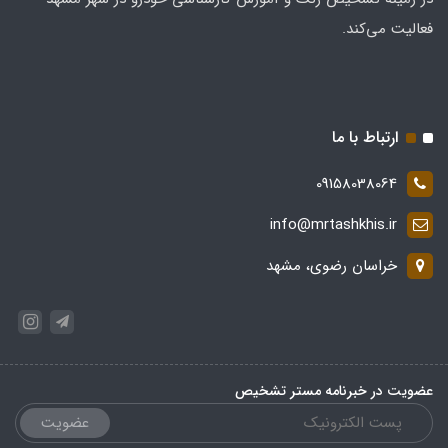
فعالیت می‌کند.
ارتباط با ما
09158038064
info@mrtashkhis.ir
خراسان رضوی، مشهد
عضویت در خبرنامه مستر تشخیص
عضویت