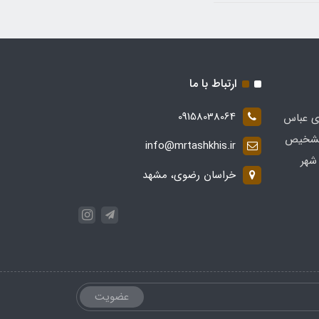
ارتباط با ما
09158038064
ی عباس
 در زمینه تشخیص
info@mrtashkhis.ir
شهر
خراسان رضوی، مشهد
عضویت