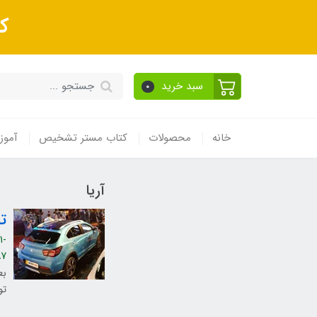
ک
سبد خرید
0
خانه
محصولات
کتاب مستر تشخیص
آموز
آریا
تولی
-
7
بع
تو