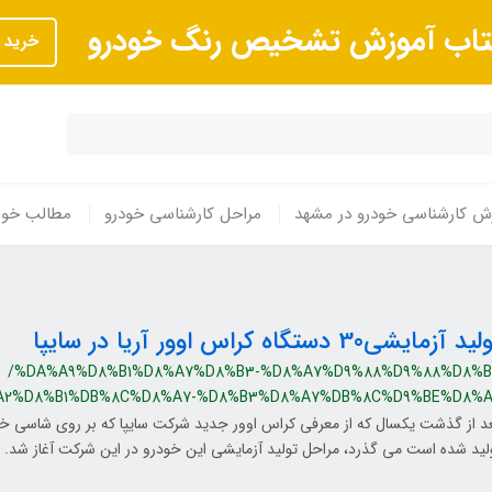
تاب آموزش تشخیص رنگ خودرو
خرید
ش کارشناسی خودرو در مشهد
مراحل کارشناسی خودرو
مطالب خوا
د آزمایشی30 دستگاه کراس اوور آریا در سایپا
/%DA%A9%D8%B1%D8%A7%D8%B3-%D8%A7%D9%88%D9%88%D8%B1
A2%D8%B1%DB%8C%D8%A7-%D8%B3%D8%A7%DB%8C%D9%BE%D8%A
د از گذشت یکسال که از معرفی کراس اوور جدید شرکت سایپا که بر روی شاسی 
لید شده است می گذرد، مراحل تولید آزمایشی این خودرو در این شرکت آغاز شد.