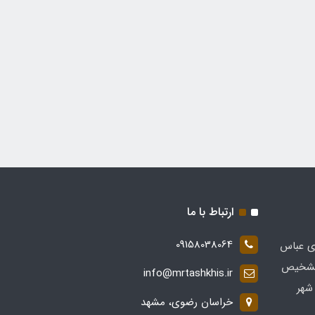
ارتباط با ما
09158038064
ی عباس
 در زمینه تشخیص
info@mrtashkhis.ir
شهر
خراسان رضوی، مشهد