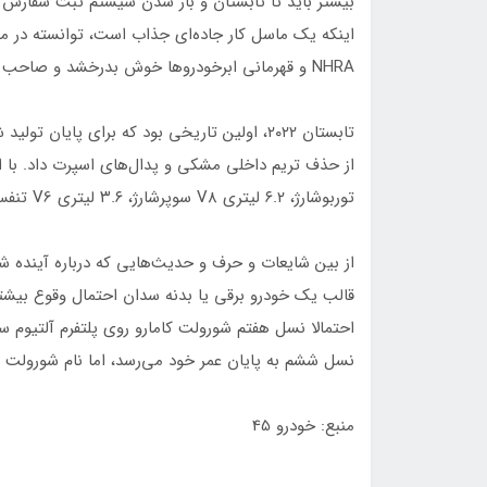
بیشتر باید تا تابستان و باز شدن سیستم ثبت سفارش 
NHRA و قهرمانی ابرخودروها خوش بدرخشد و صاحب عناوینی شود.
تابستان ۲۰۲۲، اولین تاریخی بود که برای پایان
توربوشارژ، ۶.۲ لیتری V8 سوپرشارژ، ۳.۶ لیتری V6 تنفس طبیعی و ۶.۲ لیتری V8 تا زمستان ۲۰۲۴ ادامه پیدا کرده است.
از بین شایعات و حرف و حدیث‌هایی که درباره آینده ش
قالب یک خودرو برقی یا بدنه سدان احتمال وقوع بیشتری
احتمالا نسل هفتم شورولت کامارو روی پلتفرم آلتیوم س
نسل ششم به پایان عمر خود می‌رسد، اما نام شورولت 
منبع: خودرو 45