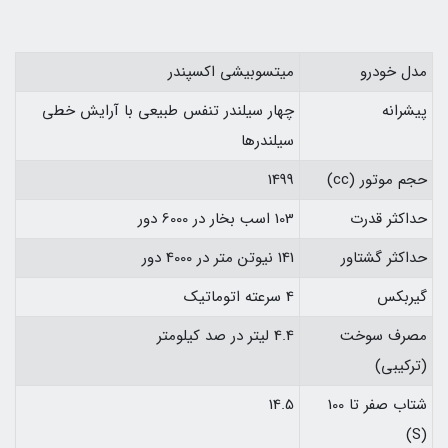
مدل خودرو
میتسوبیشی اکسپندر
پیشرانه
چهار سیلندر تنفس طبیعی با آرایش خطی
سیلندرها
حجم موتور (cc)
1499
حداکثر قدرت
103 اسب بخار در 6000 دور
حداکثر گشتاور
141 نیوتن متر در 4000 دور
گیربکس
4 سرعته اتوماتیک
مصرف سوخت
4.4 لیتر در صد کیلومتر
(ترکیبی)
شتاب صفر تا 100
14.5
(S)