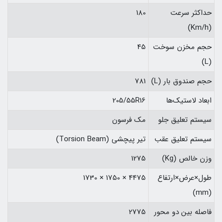
حداکثر سرعت
180
(Km/h)
حجم مخزن سوخت
45
(L)
حجم صندوق بار (L)
781
ابعاد لاستیک‌ها
205/55R16
سیستم تعلیق جلو
مک فرسون
سیستم تعلیق عقب
تیر پیچشی (Torsion Beam)
وزن خالص (Kg)
1275
طول×عرض×ارتفاع
4475 × 1750 × 1730
(mm)
فاصله بین دو محور
2775