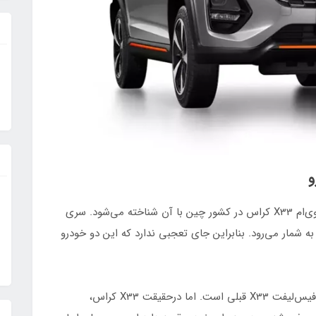
و
، اومودا C3 نامی است که ام‌وی‌ام X33 کراس در کشور چین با آن شناخته می‌شود. سری
 همان سری استفاده شده برای فونیکس FX نیز به شمار می‌رود. بنابراین جای تعجبی ندارد که این دو خودرو
شاید با شنیدن نام این خودرو، این طور به نظر آید که فیس‌لیفت X33 قبلی است. اما درحقیقت X33 کراس،