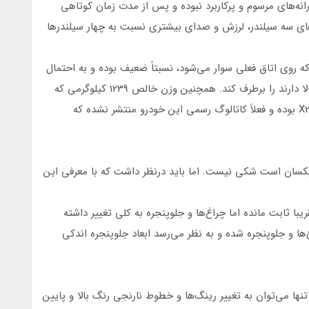
انه‌های مرسوم و پرکاربرد نبوده و پس از مدت زمان کوتاهی
‌های سه سیلندر، لرزش و صدای بیشتری نسبت به چهار سیلندرها
ه روی اتاق فعلی سوار می‌شود، نسبتاً ضعیف بوده و به احتمال
قوی نتواند نیاز رانندگانی که علاقه به سرعت و شتاب بالا دارند را برطرف کند. همچنین وزن خالص 1239 کیلوگرمی که
برای این خودرو نوشته شده است، همان وزن خالص X22 بوده و فعلاً کاتالوگ رسمی این خودرو منتشر نشده که
این مورد که قالب و پلتفرم کلی X33 کراس با X22 یکسان است شکی نیست. اما باید درنظر داشت که با معرفی این
یبا ثابت مانده اما چراغ‌ها و جلوپنجره به کلی تغییر داشته
و جلوپنجره شده و به نظر می‌رسد ابعاد جلوپنجره اندکی
نها می‌توان به تغییر رینگ‌ها و خطوط نارنجی رنگ بالا و پایین