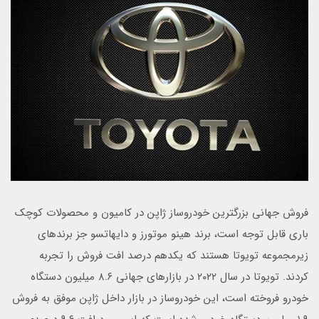
فروش جهانی بزرگترین خودروساز ژاپن در کامیون و محصولات کوچک
باری قابل توجه است، برند هینو موتورز و دایهاتسو جز برندهای
زیرمجموعه تویوتا هستند که یکدهم درصد افت فروش را تجربه
کردند. تویوتا در سال ۲۰۲۲ در بازارهای جهانی ۸.۶ میلیون دستگاه
خودرو فروخته است، این خودروساز در بازار داخل ژاپن موفق به فروش