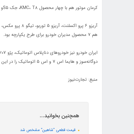
کرمان موتور هم با چهار محصول KMC، T8، جک S5و جک S3 وارد طرح یکپارچه خودرو شد.
هم 7 محصول مدیران خودرو برای طرح یکپارچه بود.
دوگانه‌سوز و هایما اس 7 و اس 5 اتوماتیک را در این طرح عرضه می‌کند.
منبع: تجارت‌نیوز
همچنین بخوانید...
قیمت قطعی "شاهین" مشخص شد