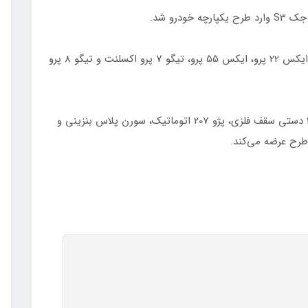
آریزو 6 پرو اکسلنت، آریزو 5 توربو، تیگو 8 پرو مکس، ایکس 22 پرو، ایکس 55 پرو، تیگو 7 پرو اکسلنت و تیگو 8 پرو
ایران خودرو نیز خودروهای دناپلاس اتوماتیک، پژو 207 دستی سقف فلزی، پژو 207 اتوماتیک، سورن پلاس بنزینی و