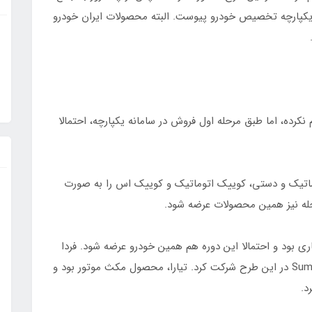
 یکپارچه تخصیص خودرو پیوست. البته محصولات ایران خودرو
 نکرده، اما طبق مرحله اول فروش در سامانه یکپارچه، احتمالا
ماتیک و دستی، کوییک اتوماتیک و کوییک اس را به صورت
ی بود و احتمالا این دوره هم همین خودرو عرضه شود. فردا
موتور هم با سه خودروی Fmc-sx5، Fmc-t5 و Suma m4 در این طرح شرکت کرد. تیارا، محصول مکث موتور بود و