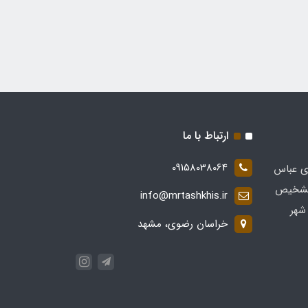
ارتباط با ما
09158038064
ی عباس
 در زمینه تشخیص
info@mrtashkhis.ir
شهر
خراسان رضوی، مشهد