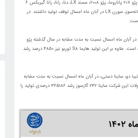
برهمین اساس در شرکت ایران خودرو، پژو 206 تیپ 2، پژو 207 پاناروما، پژو 2008، سمند LX، دنا، رانا، رانا گیربکس 6
دنده، رانا گیربکس 6 دنده AMT، پژو 405، پژو 405 دوگانه‌سوز، سورن LX در آبان ماه امسال توقف تولید داشتند. در
است.
 در آبان ماه امسال نسبت به مدت مشابه در سال گذشته پژو
207 اتوماتیک پاناروما با رشد 175033 درصد روبرو شده است. علاوه بر این تولید هایما S8 توربو نیز 4850 درصد رشد
تیبا دو، ساینا دستی، در آبان ماه امسال نسبت به مدت مشابه
در سال گذشته توقف تولید داشته است. از میان محصولات این شرکت ساینا 232 گازسوز رشد 365186 درصدی تولید را