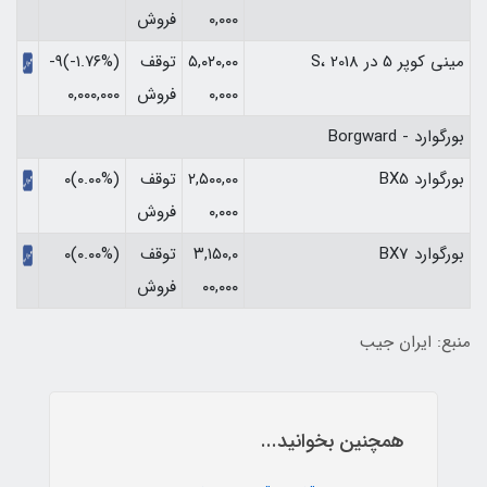
۰,۰۰۰
فروش
مینی کوپر 5 در S، 2018
۵,۰۲۰,۰۰
توقف
(‎-۱.۷۶%‏)‎-۹
۰,۰۰۰
فروش
۰,۰۰۰,۰۰۰‏
بورگوارد - Borgward
بورگوارد BX5
۲,۵۰۰,۰۰
توقف
(۰.۰۰%)۰
۰,۰۰۰
فروش
بورگوارد BX7
۳,۱۵۰,۰
توقف
(۰.۰۰%)۰
۰۰,۰۰۰
فروش
منبع: ایران جیب
همچنین بخوانید...