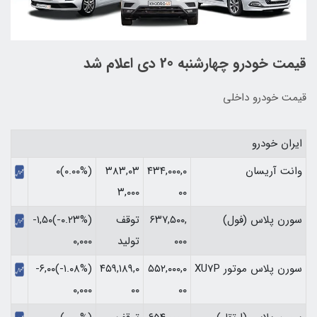
قیمت خودرو چهارشنبه 20 دی اعلام شد
قیمت خودرو داخلی
ایران خودرو
وانت آریسان
۴۳۴,۰۰۰,۰
۳۸۳,۰۳
(۰.۰۰%)۰
۳,۰۰۰
۰۰
سورن پلاس (فول)
۶۳۷,۵۰۰,
توقف
(‎-۰.۲۳%‏)‎-۱,۵۰
۰۰۰
تولید
۰,۰۰۰‏
سورن پلاس موتور XU7P
۵۵۲,۰۰۰,۰
۴۵۹,۱۸۹,۰
(‎-۱.۰۸%‏)‎-۶,۰۰
۰۰
۰۰
۰,۰۰۰‏