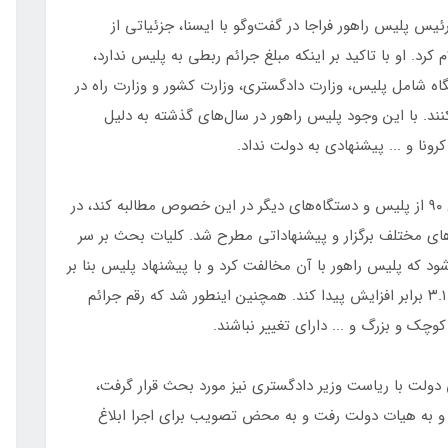
ئیس پلیس راهور فراجا در گفت‌وگو با ایسنا، جزئیاتی از
کرد. او با تاکید بر اینکه مبلغ جرائم ربطی به پلیس ندارد،
گاه شامل پلیس، وزارت دادگستری، وزارت کشور و وزارت راه در
ند. با این وجود پلیس راهور در سال‌های گذشته به دلیل
نا و ... پیشنهادی به دولت نداد.
وی ادامه داد: این موضوع سبب شد تا کمیسیون اصل ۹۰ از پلیس و دستگاه‌های دیگر در این خصوص مطالبه کند، در
های مختلف برگزار و پیشنهاداتی مطرح شد. کلیات بحث بر سر
د که پلیس راهور با آن مخالفت کرد و با پیشنهاد پلیس بنا بر
این شد که مبلغ جرائم رانندگی به طور میانگین حدود ۳.۱ برابر افزایش پیدا کند. همچنین اینطور شد که رقم جرائم
وچک و بزرگ و ... دارای تغییر نباشند.
 دولت با ریاست وزیر دادگستری نیز مورد بحث قرار گرفت،
 به هیات دولت رفت و به محض تصویب برای اجرا ابلاغ