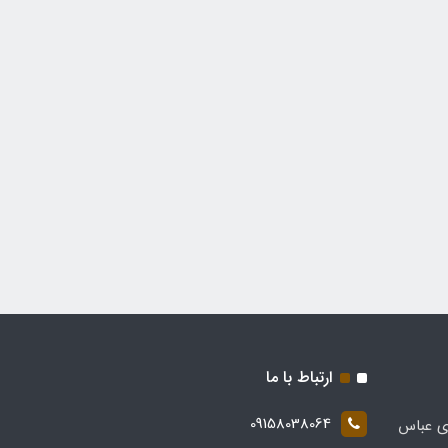
ارتباط با ما
09158038064
ی عباس