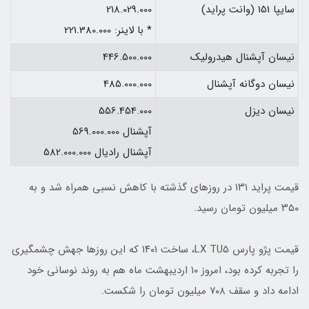
سایپا 151 (وانت پراید)
218.029.000
* با لاینر: 221.380.000
نیسان آپشنال هیدرولیک
446.500.000
نیسان دوگانه آپشنال
485.000.000
نیسان دیزل
556.454.000
آپشنال 569.000.000
آپشنال رادیال 582.000.000
قیمت پراید ۱۳۱ در روزهای گذشته با کاهش نسبی همراه شد و به
۳۵۰ میلیون تومان رسید.
قیمت پژو پارس LX TU5، ساخت ۱۴۰۱ که این روزها جهش چشمگیری
را تجربه کرده بود، امروز ۱۰ اردیبهشت ماه هم به روند نوسانی خود
ادامه داد و سقف ۷۰۸ میلیون تومان را شکست.