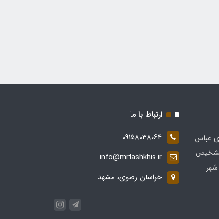
ارتباط با ما
09158038064
ی عباس
 در زمینه تشخیص
info@mrtashkhis.ir
شهر
خراسان رضوی، مشهد