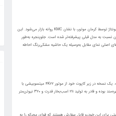
یکاپ جک T9 همانند مدل قبلی (JAC T8) درصورت مونتاژ توسط کرمان موتور، با نشان KMC روانه بازار می‌شود. این
سبت به KMC T8 دارد و ظاهر آن نسبت به مدل قبلی پیشرفته‌تر شده است. جلوپنجره به‌طور
‌های اصلی نمای مقابل به‌وسیله یک حاشیه مشکی‌رنگ احاطه
این ماشین به دو نوع پیشرانه متفاوت مجهز شده است. یک نسخه در زیر کاپوت خود از موتور 4K22 میتسوبیشی با
حجم ۲.۴ لیتر استفاده می‌کند که از فناوری توربوشارژ بهره‌مند بوده و قادر به تولید ۲۱۱ اسب‌بخار قدرت و ۳۲۰ نیوتن‌متر
رعته اتوماتیک زومکس و ۶ سرعته دستی برای این خودرو قابل سفارش هستند که قوای محرکه را به