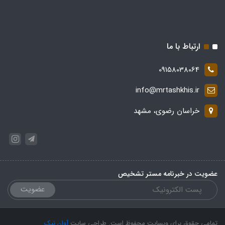
ارتباط با ما
09158038064
info@mrtashkhis.ir
خراسان رضوی، مشهد
عضویت در خبرنامه مستر تشخیص
عضویت
تمامی حقوق برای وبسایت محفوظ است. طراحی سایت
آوان نیک