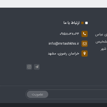
ارتباط با ما
09158038064
ی عباس
 در زمینه تشخیص
info@mrtashkhis.ir
شهر
خراسان رضوی، مشهد
عضویت