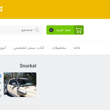
ک
سبد خرید
0
خانه
محصولات
کتاب مستر تشخیص
آموز
Snorkel
ا
4
ی
پی