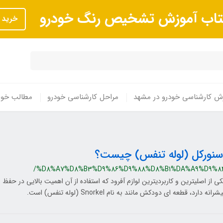
تاب آموزش تشخیص رنگ خودرو
خرید
ش کارشناسی خودرو در مشهد
مراحل کارشناسی خودرو
مطالب خوا
سنورکل (لوله تنفس) چیست؟
/%D8%A7%D8%B3%D9%86%D9%88%D8%B1%DA%A9%D9%8
کی از اصلی‏ترین و کاربردی‏ترین لوازم آفرود که استفاده از آن اهمیت بالایی در ح
شرانه دارد، قطعه ‏ای دودکش مانند به نام Snorkel (لوله تنفس) است.