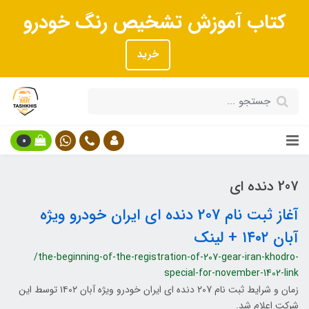
کتاب آموزش تشخیص رنگ خودرو
خرید
0
207 دنده ای
آغاز ثبت نام 207 دنده ای ایران خودرو ویژه
آبان ۱۴۰۲ + لینک
/the-beginning-of-the-registration-of-207-gear-iran-khodro-
special-for-november-1402-link
زمان و شرایط ثبت نام 207 دنده ای ایران خودرو ویژه آبان ۱۴۰۲ توسط این
شرکت اعلام شد.