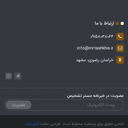
ارتباط با ما
09158038064
info@mrtashkhis.ir
خراسان رضوی، مشهد
عضویت در خبرنامه مستر تشخیص
عضویت
تمامی حقوق برای وبسایت محفوظ است. طراحی سایت
آوان نیک