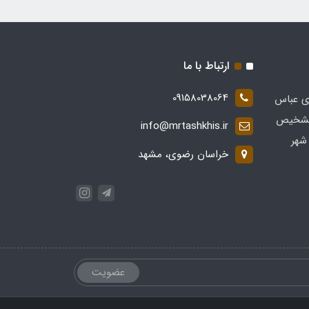
ارتباط با ما
09158038064
ی عباس
 در زمینه تشخیص
info@mrtashkhis.ir
شهر
خراسان رضوی، مشهد
عضویت