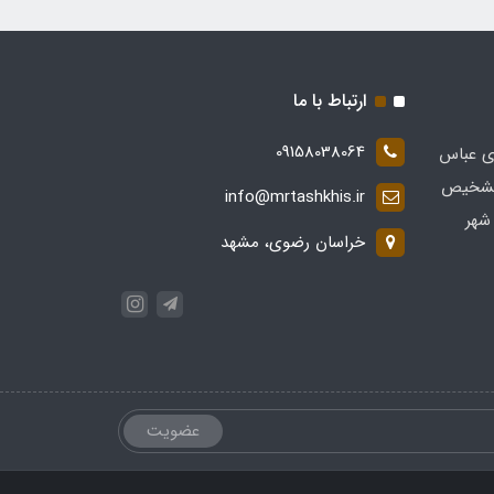
ارتباط با ما
09158038064
ی عباس
 در زمینه تشخیص
info@mrtashkhis.ir
شهر
خراسان رضوی، مشهد
عضویت