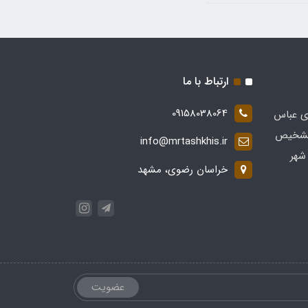
ارتباط با ما
09158038064
ی عباس
 در زمینه تشخیص
info@mrtashkhis.ir
شهر
خراسان رضوی، مشهد
عضویت