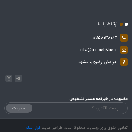
ارتباط با ما
09158038064
info@mrtashkhis.ir
خراسان رضوی، مشهد
عضویت در خبرنامه مستر تشخیص
عضویت
تمامی حقوق برای وبسایت محفوظ است. طراحی سایت
آوان نیک