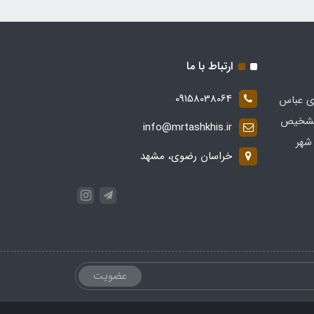
ارتباط با ما
09158038064
ی عباس
 در زمینه تشخیص
info@mrtashkhis.ir
شهر
خراسان رضوی، مشهد
عضویت