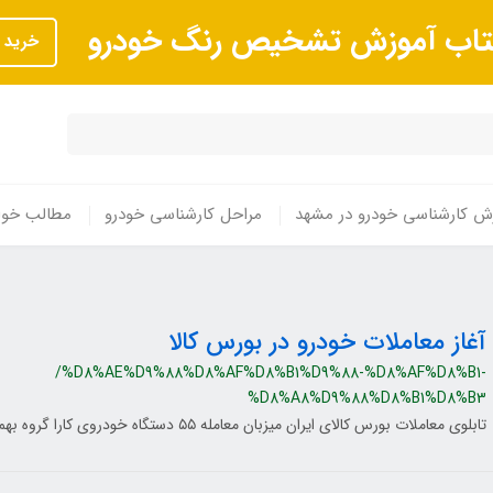
تاب آموزش تشخیص رنگ خودرو
خرید
ش کارشناسی خودرو در مشهد
مراحل کارشناسی خودرو
مطالب خوا
آغاز معاملات خودرو در بورس کالا
/%D8%AE%D9%88%D8%AF%D8%B1%D9%88-%D8%AF%D8%B1-
%D8%A8%D9%88%D8%B1%D8%B3
تابلوی معاملات بورس کالای ایران میزبان معامله ۵۵ دستگاه خودروی کارا گروه بهمن موتور بود.