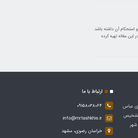
 استحکام آن داشته باشد.
این مقاله تهیه کرده
ارتباط با ما
09158038064
ی عباس
 در زمینه تشخیص
info@mrtashkhis.ir
شهر
خراسان رضوی، مشهد