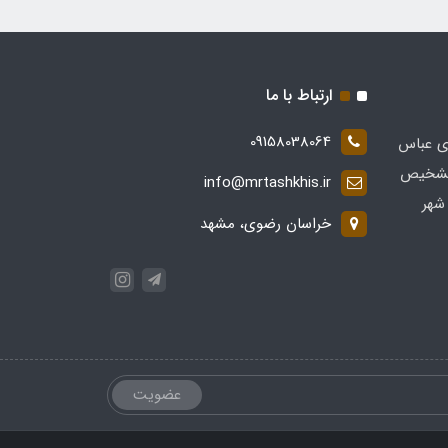
ارتباط با ما
09158038064
ی عباس
 در زمینه تشخیص
info@mrtashkhis.ir
شهر
خراسان رضوی، مشهد
عضویت