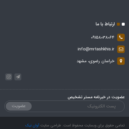
ارتباط با ما
09158038064
info@mrtashkhis.ir
خراسان رضوی، مشهد
عضویت در خبرنامه مستر تشخیص
عضویت
تمامی حقوق برای وبسایت محفوظ است. طراحی سایت
آوان نیک