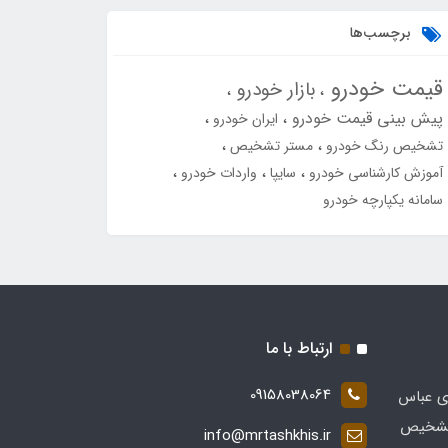
برچسب‌ها
قیمت خودرو
بازار خودرو
پیش بینی قیمت خودرو
ایران خودرو
تشخیص رنگ خودرو
مستر تشخیص
آموزش کارشناسی خودرو
سایپا
واردات خودرو
سامانه یکپارچه خودرو
ارتباط با ما
09158038064
ی عباس
 در زمینه تشخیص
info@mrtashkhis.ir