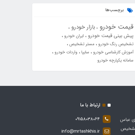
برچسب‌ها
قیمت خودرو
بازار خودرو
پیش بینی قیمت خودرو
ایران خودرو
تشخیص رنگ خودرو
مستر تشخیص
آموزش کارشناسی خودرو
سایپا
واردات خودرو
سامانه یکپارچه خودرو
ارتباط با ما
09158038064
ی عباس
 در زمینه تشخیص
info@mrtashkhis.ir