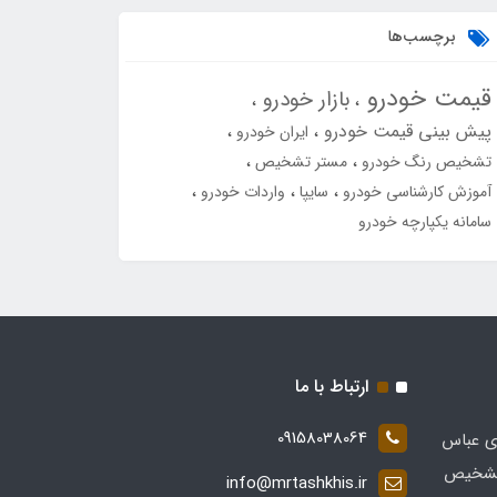
برچسب‌ها
قیمت خودرو
بازار خودرو
پیش بینی قیمت خودرو
ایران خودرو
تشخیص رنگ خودرو
مستر تشخیص
آموزش کارشناسی خودرو
سایپا
واردات خودرو
سامانه یکپارچه خودرو
ارتباط با ما
09158038064
ی عباس
 در زمینه تشخیص
info@mrtashkhis.ir