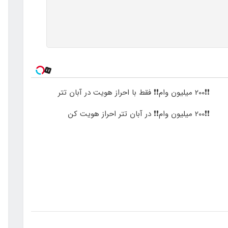
❗❗200 میلیون وام❗❗ فقط با احراز هویت در آبان تتر
❗❗200 میلیون وام❗❗ در آبان تتر احراز هویت کن