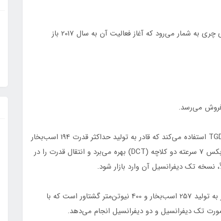
برند اکسید در بازار چین، زیرمجموعه شرکت خودروسازی چری به شمار می‌رود که آغاز فعالیت آن به سال 2017 باز
پیشرانه اول چهار سیلندر با حجم 1.6 لیتر و تکنولوژی TGDI استفاده می‌کند که قادر به تولید حداکثر قدرت 194 اسب‌بخار
و گشتاور 275 نیوتن‌متری است. این خودرو از یک گیربکس 7 سرعته دو کلاچه (DCT) بهره می‌برد و انتقال قدرت را در
، نسخه تک دیفرانسیل آن وارد بازار شود.
پیشرانه دوم با همان تعداد سیلندر و حجم دو لیتر، قادر به تولید 257 اسب‌بخار و 400 نیوتن‌متر گشتاور است که با