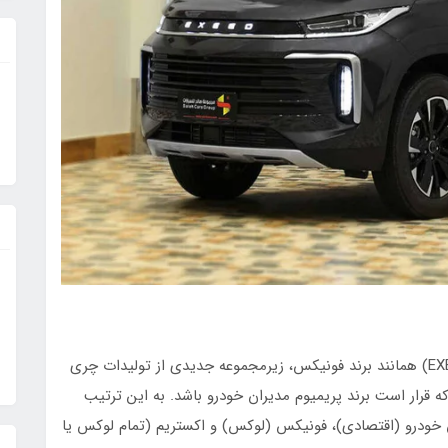
به گزارش مسترتشخیص، اکستریم TXL یا اکسید (EXEED) همانند برند فونیکس، زیرمجموعه جدیدی از تولیدات چری
 قرار است برند پریمیوم مدیران خودرو باشد. به این ترتیب
ودرو (اقتصادی)، فونیکس (لوکس) و اکستریم (تمام لوکس یا