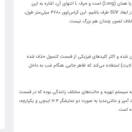
نام این خودرو در اصل همان اکسید TX نسخه بزرگ‌تر یا همان (Long) است و حرف L انتهای آن، اشاره به این
موضوع دارد که بنابراین انتظار می‌رود که با خودرویی در ابعاد SUV طرف باشیم. این کراس‌اوور 4780 میلی‌متر طول،
دید، کاملاً دگرگون شده و اکثر کلیدهای فیزیکی از قسمت کنسول حذف شده
رپردازی داخلی 64 رنگ (امبینت لایت) استفاده می‌کند که ظاهر جالبی هنگام شب به داخل
 به سیستم تهویه و حالت‌های مختلف رانندگی بوده که در قسمت
میانی داشبورد به چشم می‌خورد. همچنین صفحه پشت آمپر و مالتی‌مدیا به صورت دو نمایشگر 12.3 اینچی و یکپارچه،
ه است.