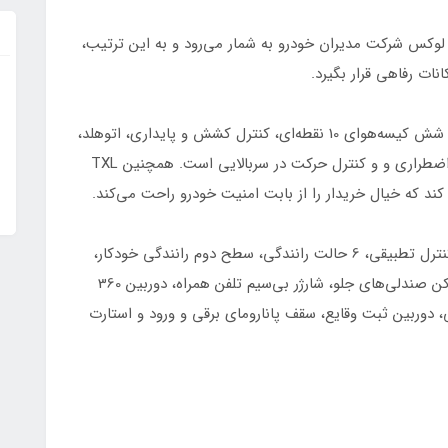
 لوکس شرکت مدیران خودرو به شمار می‌رود و به این ترتیب،
این کراس‌اوور در بخش ایمنی دارای امکاناتی همچون شش کیسه‌هوای 10 نقطه‌ای، کنترل کشش و پایداری، اتوهلد،
رادار تابلوخوان، رادار بین خطوط، رادار نقطه کور، ترمز اضطراری و و کنترل حرکت در سربالایی است. همچنین TXL
از جمله امکانات رفاهی اکستریم TXL می‌توان به کروزکنترل تطبیقی، 6 حالت رانندگی، سطح دوم رانندگی خودکار،
سنسور باد تایرها، مموری صندلی راننده، گرم‌کن و سردکن صندلی‌های جلو، شارژر بی‌سیم تلفن همراه، دوربین 360
دوربین ثبت وقایع، سقف پانارومای برقی و ورود و استارت