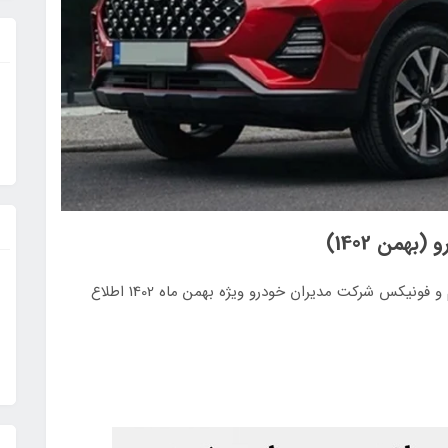
همن 1402)
- لیست قیمت کلیه محصولات ام وی ام و فونیکس شرکت مدیران خودرو ویژه بهمن ماه 1402 اطلاع