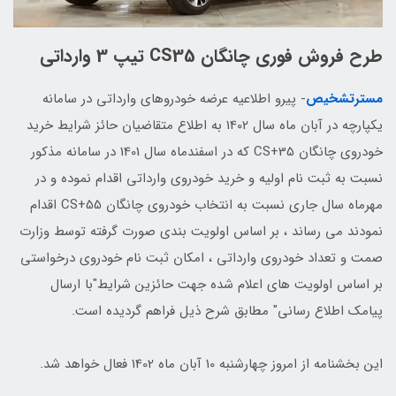
طرح فروش فوری چانگان CS35 تیپ 3 وارداتی
مسترتشخیص
- پيرو اطلاعيه عرضه خودروهاي وارداتي در سامانه
يكپارچه در آبان ماه سال 1402 به اطلاع متقاضيان حائز شرايط خريد
خودروي چانگان 35+CS که در اسفندماه سال 1401 در سامانه مذکور
نسبت به ثبت نام اوليه و خريد خودروي وارداتي اقدام نموده و در
مهرماه سال جاري نسبت به انتخاب خودروي چانگان 55+CS اقدام
نمودند مي رساند ، بر اساس اولويت بندي صورت گرفته توسط وزارت
صمت و تعداد خودروي وارداتي ، امكان ثبت نام خودروي درخواستي
بر اساس اولويت هاي اعلام شده جهت حائزين شرايط"با ارسال
پيامک اطلاع رساني" مطابق شرح ذيل فراهم گرديده است.
این بخشنامه از امروز چهارشنبه 10 آبان ماه 1402 فعال خواهد شد.