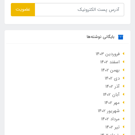
عضویت
بایگانی نوشته‌ها
فروردین 1403
اسفند 1402
بهمن 1402
دی 1402
آذر 1402
آبان 1402
مهر 1402
شهریور 1402
مرداد 1402
تير 1402