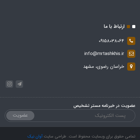
ارتباط با ما
09158038064
info@mrtashkhis.ir
خراسان رضوی، مشهد
عضویت در خبرنامه مستر تشخیص
عضویت
تمامی حقوق برای وبسایت محفوظ است. طراحی سایت
آوان نیک