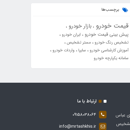
برچسب‌ها
قیمت خودرو
بازار خودرو
پیش بینی قیمت خودرو
ایران خودرو
تشخیص رنگ خودرو
مستر تشخیص
آموزش کارشناسی خودرو
سایپا
واردات خودرو
سامانه یکپارچه خودرو
ارتباط با ما
09158038064
ی عباس
 در زمینه تشخیص
info@mrtashkhis.ir