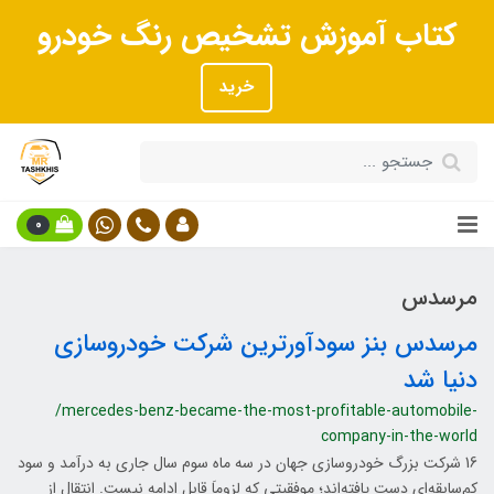
کتاب آموزش تشخیص رنگ خودرو
خرید
0
مرسدس
مرسدس بنز سودآورترین شرکت خودروسازی
دنیا شد
/mercedes-benz-became-the-most-profitable-automobile-
company-in-the-world
16 شرکت بزرگ خودروسازی جهان در سه ماه سوم سال جاری به در‌‌آمد و سود
کم‌سابقه‌ای دست یافته‌اند؛ موفقیتی که لزوماَ قابل ادامه نیست. انتقال از