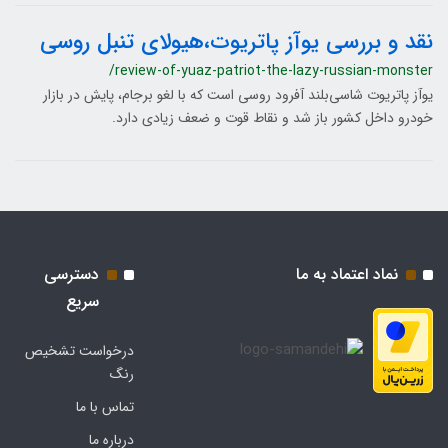
نقد و بررسی یوآز پاتریوت،هیولای تنبل روسی
/review-of-yuaz-patriot-the-lazy-russian-monster
یوآز پاتریوت شاسی‌بلند آفرود روسی است که با لغو برجام، پایش در بازار
خودرو داخل کشور باز شد و نقاط قوت و ضعف زیادی دارد.
نماد اعتماد به ما
دسترسی
سریع
درخواست تشخیص
رنگ
تماس با ما
درباره ما